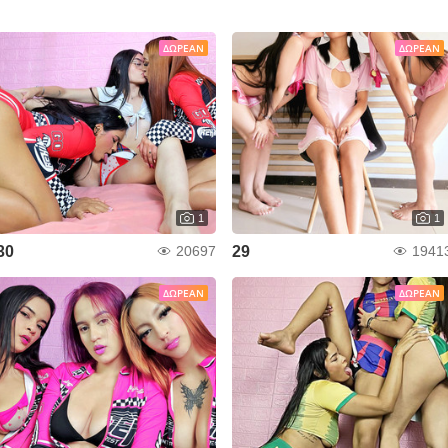
ΔΩΡΕΆΝ
ΔΩΡΕΆΝ
1
1
30
29
20697
1941
ΔΩΡΕΆΝ
ΔΩΡΕΆΝ