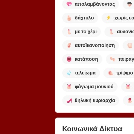
απολαμβάνοντας
δάχτυλο
χωρίς ε
με το χέρι
αυνανι
αυτοϊκανοποίηση
κατάποση
πείρα
τελείωμα
τρίψιμο
φάγωμα μουνιού
θηλυκή κυριαρχία
Κοινωνικά Δίκτυα