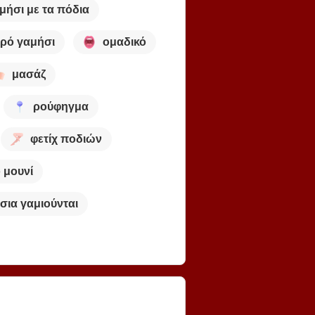
μήσι με τα πόδια
ρό γαμήσι
ομαδικό
μασάζ
ρούφηγμα
φετίχ ποδιών
 μουνί
τσια γαμιούνται