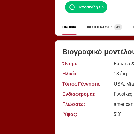
Αποστολή tip
ΠΡΟΦΊΛ
ΦΩΤΟΓΡΑΦΊΕΣ
41
Βιογραφικό μοντέλο
Όνομα:
Fariana &
Ηλικία:
18 έτη
Τόπος Γέννησης:
USA, Mia
Ενδιαφέρομαι:
Γυναίκες,
Γλώσσες:
american
Ύψος:
5'3"