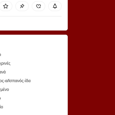
b
χρινές
ανά
ος-α/Ισπανός-ίδα
σμένο
ό
ίο