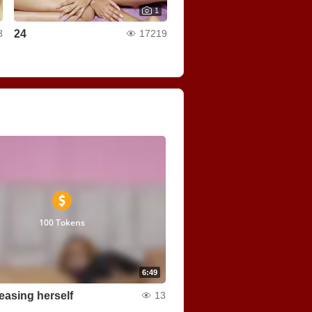
1
24
8
17219
100 Tokens
6:49
easing herself
13