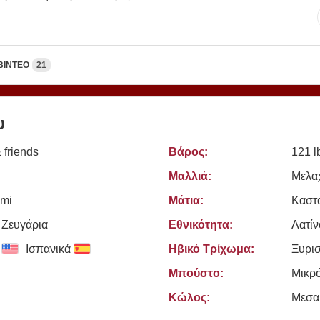
ΒΊΝΤΕΟ
21
υ
 friends
Βάρος:
121 l
Μαλλιά:
Μελα
mi
Μάτια:
Καστ
 Zευγάρια
Εθνικότητα:
Λατίν
Ισπανικά
Ηβικό Τρίχωμα:
Ξυρι
Μπούστο:
Μικρ
Κώλος:
Μεσα