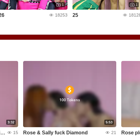
1
1
26
25
18253
1812
100 Tokens
3:32
5:53
Fariana licking Kathy pussy while fucking her ass
Rose & Sally fuck Diamond
Rose pl
15
21