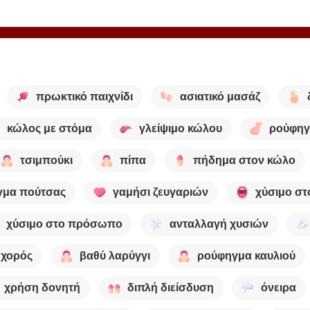
πρωκτικό παιχνίδι
ασιατικό μασάζ
κώλος με στόμα
γλείψιμο κώλου
ρούφηγ
τσιμπούκι
πίπα
πήδημα στον κώλο
γμα πούτσας
γαμήσι ζευγαριών
χύσιμο στ
χύσιμο στο πρόσωπο
ανταλλαγή χυσιών
χορός
βαθύ λαρύγγι
ρούφηγμα καυλιού
χρήση δονητή
διπλή διείσδυση
όνειρα