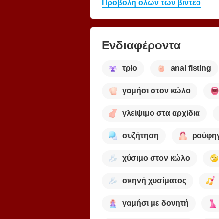
Προβολή όλων των βίντεο
Ενδιαφέροντα
τρίο
anal fisting
γαμήσι στον κώλο
γλείψιμο στα αρχίδια
συζήτηση
ρούφη
χύσιμο στον κώλο
σκηνή χυσίματος
γαμήσι με δονητή