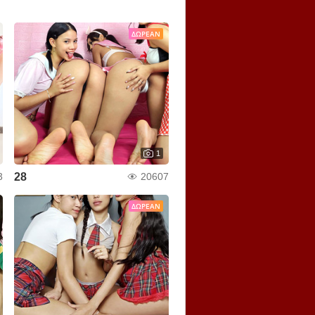
ΔΩΡΕΆΝ
1
28
3
20607
ΔΩΡΕΆΝ