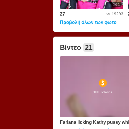
1
27
19293
Προβολή όλων των φωτο
Βίντεο
21
100 Tokens