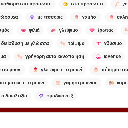
κάθισμα στο πρόσωπο
στο πρόσωπο
γα
σώρουχα
με τέσσερις
γαμήσι
σκλη
σμός
φιλιά
γλείψιμο
έρωτας
διείσδυση με γλώσσα
τρίψιμο
γδύσιμο
γμα
γρήγορη αυτοϊκανοποίηση
lovense
 στο μουνί
γλείψιμο στο μουνί
πήδημα στο
στοματικό στο μουνί
γαμήσι μουνιού
κορί
αιδοιολειξία
ομαδικό σεξ