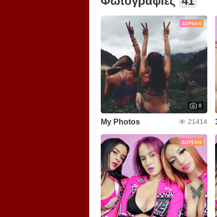
Φωτογραφίες
41
ΔΩΡΕΆΝ
8
My Photos
21414
ΔΩΡΕΆΝ