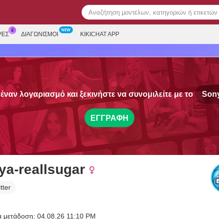
ΡΕΣ
ΔΙΑΓΩΝΙΣΜΟΊ
KIKICHAT APP
έναν λογαριασμό και ξεκινήστε να συνομιλείτε με το
Sony
ΕΓΓΡΑΦΉ
ya-reallsugar
tter
α μετάδοση: 04.08.26 11:10 PM