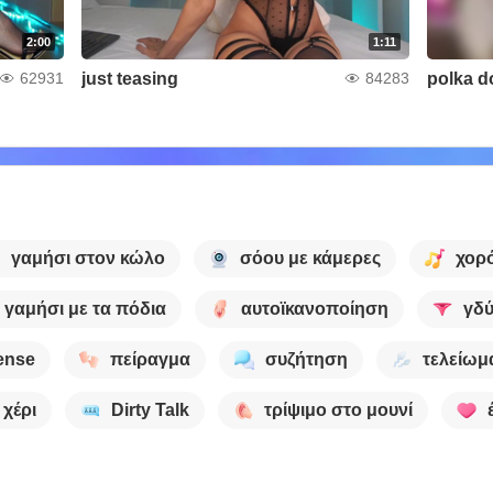
2:00
1:11
just teasing
polka do
62931
84283
γαμήσι στον κώλο
σόου με κάμερες
χορ
γαμήσι με τα πόδια
αυτοϊκανοποίηση
γδύ
ense
πείραγμα
συζήτηση
τελείωμ
 χέρι
Dirty Talk
τρίψιμο στο μουνί