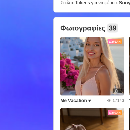
Στείλτε Tokens για να φέρετε
Sony
Φωτογραφίες
39
ΔΩΡΕΆΝ
1
Me Vacation ♥️
17143
ΔΩΡΕΆΝ