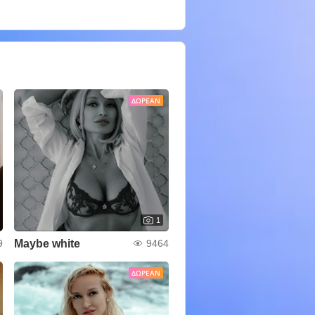
ΔΩΡΕΆΝ
1
Maybe white
9
9464
ΔΩΡΕΆΝ