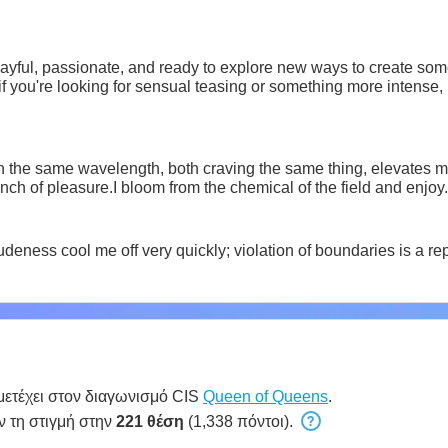
ayful, passionate, and ready to explore new ways to create some
 if you're looking for sensual teasing or something more intense, 
n the same wavelength, both craving the same thing, elevates me t
inch of pleasure.I bloom from the chemical of the field and enjoy.
eness cool me off very quickly; violation of boundaries is a repe
ετέχει στον διαγωνισμό CIS
Queen of Queens
.
ν τη στιγμή στην
221 θέση
(1,338 πόντοι).