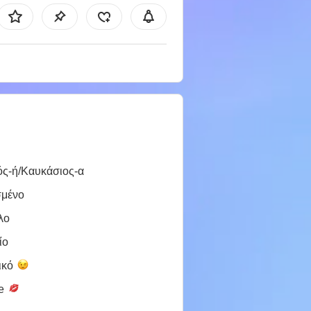
ός-ή/Καυκάσιος-α
σμένο
λο
ίο
ικό
le