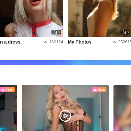
3
3
in a dress
My Photos
166124
25261
ΔΩΡΕΆΝ
ΔΩΡΕΆΝ