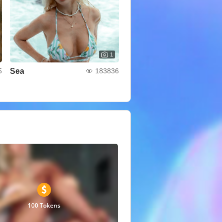
1
Sea
5
183836
100 Tokens