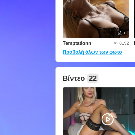
1
Temptationn
8192
Προβολή όλων των φωτο
Βίντεο
22