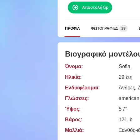
Αποστολή tip
ΠΡΟΦΊΛ
ΦΩΤΟΓΡΑΦΊΕΣ
39
Βιογραφικό μοντέλο
Όνομα:
Sofia
Ηλικία:
29 έτη
Ενδιαφέρομαι:
Άνδρες, 
Γλώσσες:
american
Ύψος:
5'7"
Βάρος:
121 lb
Μαλλιά:
Ξανθός-ι