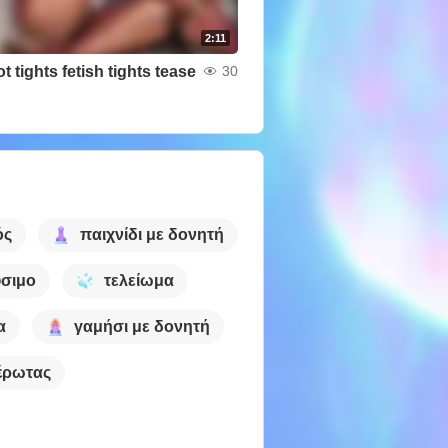
2:11
t tights fetish tights tease
30
ός
παιχνίδι με δονητή
σιμο
τελείωμα
α
γαμήσι με δονητή
έρωτας