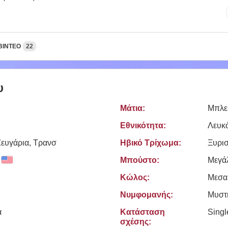
ΒΊΝΤΕΟ
22
υ
Μάτια:
Μπλε
Εθνικότητα:
Λευκ
Zευγάρια, Τρανσ
Ηβικό Τρίχωμα:
Ξυρι
Μπούστο:
Μεγά
Κώλος:
Μεσα
Νυμφομανής:
Μυστ
Κατάσταση
Sing
ά
σχέσης: