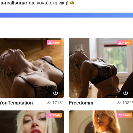
a-reallsugar
πιο κοντά στη
νίκη!
ΔΩΡΕΆΝ
ΔΩΡΕΆΝ
1
1
YouTemptation
Freedomm
17131
1082
ΔΩΡΕΆΝ
ΔΩΡΕΆΝ