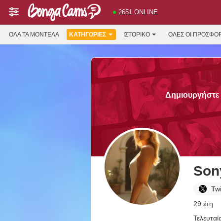
2651 ONLINE
ΌΛΑ ΤΑ ΜΟΝΤΈΛΑ
ΚΑΤΗΓΟΡΊΕΣ
ΙΣΤΟΡΙΚΌ
ΟΛΕΣ ΟΙ ΠΡΟΣΦΟ
Δημιουργήστε 
Son
Twi
29 έτη
Τελευταί